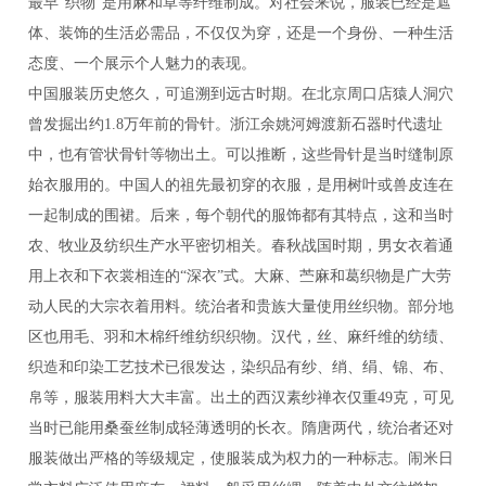
最早“织物”是用麻和草等纤维制成。对社会来说，服装已经是遮
体、装饰的生活必需品，不仅仅为穿，还是一个身份、一种生活
态度、一个展示个人魅力的表现。
中国服装历史悠久，可追溯到远古时期。在北京周口店猿人洞穴
曾发掘出约1.8万年前的骨针。浙江余姚河姆渡新石器时代遗址
中，也有管状骨针等物出土。可以推断，这些骨针是当时缝制原
始衣服用的。中国人的祖先最初穿的衣服，是用树叶或兽皮连在
一起制成的围裙。后来，每个朝代的服饰都有其特点，这和当时
农、牧业及纺织生产水平密切相关。春秋战国时期，男女衣着通
用上衣和下衣裳相连的“深衣”式。大麻、苎麻和葛织物是广大劳
动人民的大宗衣着用料。统治者和贵族大量使用丝织物。部分地
区也用毛、羽和木棉纤维纺织织物。汉代，丝、麻纤维的纺绩、
织造和印染工艺技术已很发达，染织品有纱、绡、绢、锦、布、
帛等，服装用料大大丰富。出土的西汉素纱禅衣仅重49克，可见
当时已能用桑蚕丝制成轻薄透明的长衣。隋唐两代，统治者还对
服装做出严格的等级规定，使服装成为权力的一种标志。闹米日