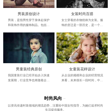
男装原创设计
女装时尚百搭
男装，是指男性穿于身体起保护
女士穿着的衣物统称为女装。服
和装饰作用的服饰制品。包括上
饰的变迁是一部历史，是一个时
装和下装，男装会根据季节和个
代发展的缩影。它是这个时代进
人的需求有不同的款式和作用。
步、文明、兴旺发达、繁荣昌盛
的象征
男童装经典原创
女童装花样设计
我国童装行业已经开始步入快速
从企业的规模和企业的经营情况
发展期，行业竞争也将随着企业
来看，未来很长一段时间，中国
的不断进入而变得越加激烈。
高端童装行业都将处在一个群雄
纷争的时期
时尚风向
−
以资讯传递时装领域的潮流趋势，注重给中国女性指导，为她们追求时尚
生活提供服务。